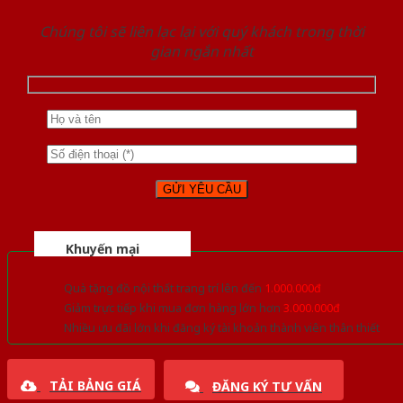
Chúng tôi sẽ liên lạc lại với quý khách trong thời
gian ngắn nhất
Khuyến mại
Quà tặng đồ nội thất trang trí lên đến
1.000.000đ
Giảm trực tiếp khi mua đơn hàng lớn hơn
3.000.000đ
Nhiều ưu đãi lớn khi đăng ký tài khoản thành viên thân thiết
TẢI BẢNG GIÁ
ĐĂNG KÝ TƯ VẤN