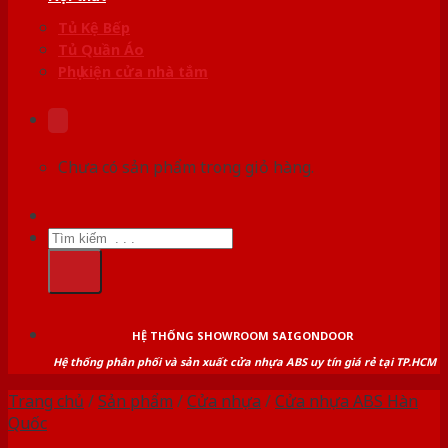
Tủ Kệ Bếp
Tủ Quần Áo
Phụ kiện cửa nhà tắm
Chưa có sản phẩm trong giỏ hàng.
Tìm
kiếm:
HỆ THỐNG SHOWROOM SAIGONDOOR
Hệ thống phân phối và sản xuất cửa nhựa ABS uy tín giá rẻ tại TP.HCM
Trang chủ
/
Sản phẩm
/
Cửa nhựa
/
Cửa nhựa ABS Hàn
Quốc