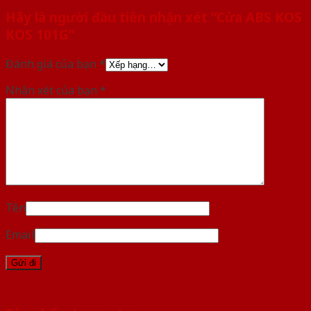
Hãy là người đầu tiên nhận xét “Cửa ABS KOS
KOS 101G”
Đánh giá của bạn
*
Nhận xét của bạn
*
Tên
Email