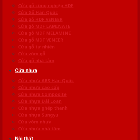
Cửa gỗ công nghiệp HDF
Cửa Gỗ Hàn Quốc
Cửa gỗ HDF VENEER
Cửa gỗ MDF LAMINATE
Cửa gỗ MDF MELAMINE
Cửa gỗ MDF VENEER
Cửa gỗ tự nhiên
Cửa vòm gỗ
Cửa gỗ nhà tắm
Cửa nhựa
Cửa nhựa ABS Hàn Quốc
Cửa nhựa cao cấp
Cửa nhựa Composite
Cửa nhựa Đài Loan
Cửa nhựa ghép thanh
Cửa nhựa Sungyu
Cửa vòm nhựa
Cửa nhựa nhà tắm
Nội thất