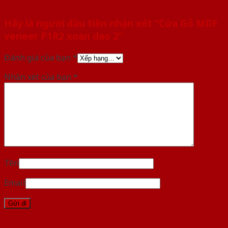
Hãy là người đầu tiên nhận xét “Cửa Gỗ MDF
veneer P1R2 xoan dao 2”
Đánh giá của bạn
*
Nhận xét của bạn
*
Tên
Email