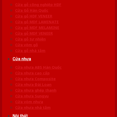
Cửa gỗ công nghiệp HDF
Cửa Gỗ Hàn Quốc
Cửa gỗ HDF VENEER
Cửa gỗ MDF LAMINATE
Cửa gỗ MDF MELAMINE
Cửa gỗ MDF VENEER
Cửa gỗ tự nhiên
Cửa vòm gỗ
Cửa gỗ nhà tắm
Cửa nhựa
Cửa nhựa ABS Hàn Quốc
Cửa nhựa cao cấp
Cửa nhựa Composite
Cửa nhựa Đài Loan
Cửa nhựa ghép thanh
Cửa nhựa Sungyu
Cửa vòm nhựa
Cửa nhựa nhà tắm
Nội thất