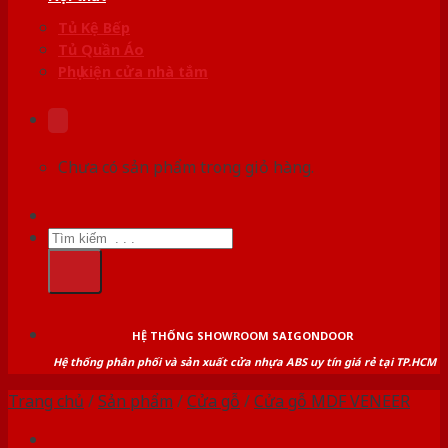
Tủ Kệ Bếp
Tủ Quần Áo
Phụ kiện cửa nhà tắm
Chưa có sản phẩm trong giỏ hàng.
Tìm
kiếm:
HỆ THỐNG SHOWROOM SAIGONDOOR
Hệ thống phân phối và sản xuất cửa nhựa ABS uy tín giá rẻ tại TP.HCM
Trang chủ
/
Sản phẩm
/
Cửa gỗ
/
Cửa gỗ MDF VENEER