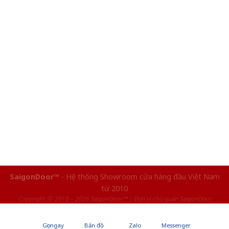
SaigonDoor™
- Hệ thống Showroom cửa hàng đầu Việt Nam
từ 2010
Copyright ⓒ 2010 – 2026 SaigonDoor™ | Đơn vị chủ quản SaigonDoor
Gọi ngay
Bản đồ
Zalo
Messenger