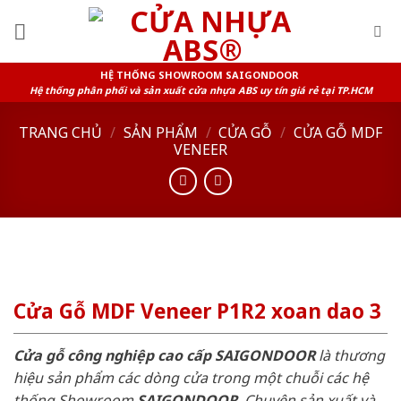
Skip
to
content
HỆ THỐNG SHOWROOM SAIGONDOOR
Hệ thống phân phối và sản xuất cửa nhựa ABS uy tín giá rẻ tại TP.HCM
TRANG CHỦ
/
SẢN PHẨM
/
CỬA GỖ
/
CỬA GỖ MDF
VENEER
Cửa Gỗ MDF Veneer P1R2 xoan dao 3
Cửa gỗ công nghiệp cao cấp SAIGONDOOR
là thương
hiệu sản phẩm các dòng cửa trong một chuỗi các hệ
thống Showroom
SAIGONDOOR
. Chuyên sản xuất và