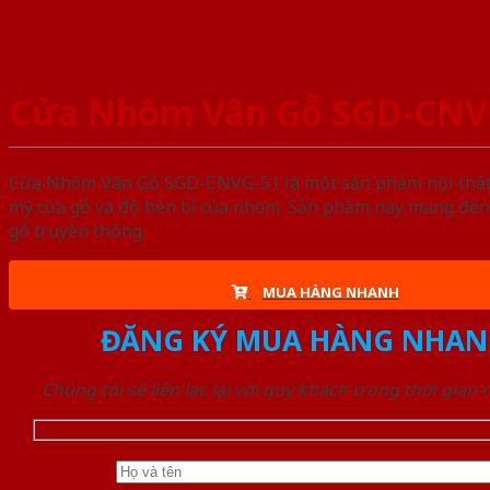
Cửa Nhôm Vân Gỗ SGD-CNV
Cửa Nhôm Vân Gỗ SGD-CNVG-51 là một sản phẩm nội thất n
mỹ của gỗ và độ bền bỉ của nhôm. Sản phẩm này mang đến 
gỗ truyền thống.
MUA HÀNG NHANH
ĐĂNG KÝ MUA HÀNG NHAN
Chúng tôi sẽ liên lạc lại với quý khách trong thời gian