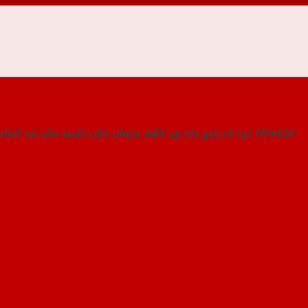
 THỐNG SHOWROOM SAIGONDOOR
hối và sản xuất cửa nhựa ABS uy tín giá rẻ tại TP.HCM