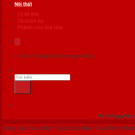
Nội thất
Tủ Kệ Bếp
Tủ Quần Áo
Phụ kiện cửa nhà tắm
Chưa có sản phẩm trong giỏ hàng.
Tìm
kiếm:
HỆ
Hệ thống phân p
Trang chủ
/
Sản phẩm
/
Cửa chống cháy
/
Cửa nhôm vân g