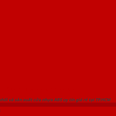
 THỐNG SHOWROOM SAIGONDOOR
hối và sản xuất cửa nhựa ABS uy tín giá rẻ tại TP.HCM
ỗ