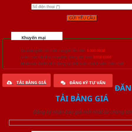
Khuyến mại
Quà tặng đồ nội thất trang trí lên đến
1.000.000đ
Giảm trực tiếp khi mua đơn hàng lớn hơn
3.000.000đ
Nhiều ưu đãi lớn khi đăng ký tài khoản thành viên thân thiết
TẢI BẢNG GIÁ
ĐĂNG KÝ TƯ VẤN
ĐĂN
TẢI BẢNG GIÁ
Đăng ký nhận báo giá mới nhất từ chúng tôi