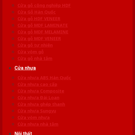
Cửa gỗ công nghiệp HDF
Cửa Gỗ Hàn Quốc
Cửa gỗ HDF VENEER
Cửa gỗ MDF LAMINATE
Cửa gỗ MDF MELAMINE
Cửa gỗ MDF VENEER
Cửa gỗ tự nhiên
Cửa vòm gỗ
Cửa gỗ nhà tắm
Cửa nhựa
Cửa nhựa ABS Hàn Quốc
Cửa nhựa cao cấp
Cửa nhựa Composite
Cửa nhựa Đài Loan
Cửa nhựa ghép thanh
Cửa nhựa Sungyu
Cửa vòm nhựa
Cửa nhựa nhà tắm
Nội thất