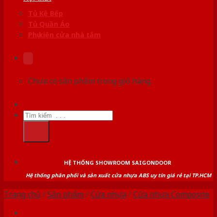
Tủ Kệ Bếp
Tủ Quần Áo
Phụ kiện cửa nhà tắm
Chưa có sản phẩm trong giỏ hàng.
Tìm
kiếm:
HỆ THỐNG SHOWROOM SAIGONDOOR
Hệ thống phân phối và sản xuất cửa nhựa ABS uy tín giá rẻ tại TP.HCM
Trang chủ
/
Sản phẩm
/
Cửa nhựa
/
Cửa nhựa Composite