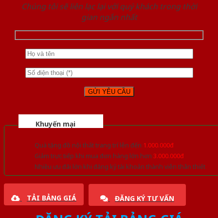
Chúng tôi sẽ liên lạc lại với quý khách trong thời
gian ngắn nhất
Khuyến mại
Quà tặng đồ nội thất trang trí lên đến
1.000.000đ
Giảm trực tiếp khi mua đơn hàng lớn hơn
3.000.000đ
Nhiều ưu đãi lớn khi đăng ký tài khoản thành viên thân thiết
TẢI BẢNG GIÁ
ĐĂNG KÝ TƯ VẤN